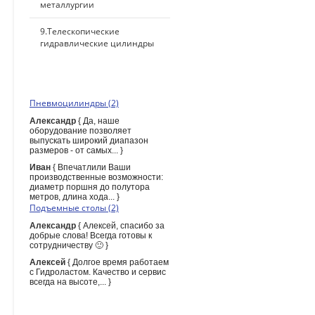
металлургии
9.Телескопические
гидравлические цилиндры
ПОСЛЕДНИЕ КОММЕНТАРИИ
Пневмоцилиндры (2)
Александр
{ Да, наше
оборудование позволяет
выпускать широкий диапазон
размеров - от самых... }
Иван
{ Впечатлили Ваши
производственные возможности:
диаметр поршня до полутора
метров, длина хода... }
Подъемные столы (2)
Александр
{ Алексей, спасибо за
добрые слова! Всегда готовы к
сотрудничеству 🙂 }
Алексей
{ Долгое время работаем
с Гидроластом. Качество и сервис
всегда на высоте,... }
ПОИСК ПО САЙТУ