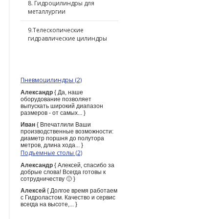
8. Гидроцилиндры для
металлургии
9.Телескопические
гидравлические цилиндры
ПОСЛЕДНИЕ КОММЕНТАРИИ
Пневмоцилиндры (2)
Александр
{ Да, наше
оборудование позволяет
выпускать широкий диапазон
размеров - от самых... }
Иван
{ Впечатлили Ваши
производственные возможности:
диаметр поршня до полутора
метров, длина хода... }
Подъемные столы (2)
Александр
{ Алексей, спасибо за
добрые слова! Всегда готовы к
сотрудничеству 🙂 }
Алексей
{ Долгое время работаем
с Гидроластом. Качество и сервис
всегда на высоте,... }