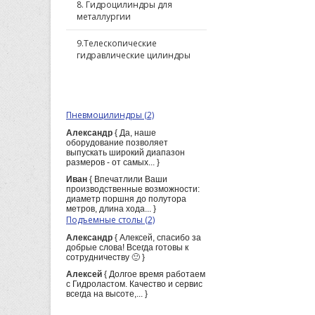
8. Гидроцилиндры для
металлургии
9.Телескопические
гидравлические цилиндры
ПОСЛЕДНИЕ КОММЕНТАРИИ
Пневмоцилиндры (2)
Александр
{ Да, наше
оборудование позволяет
выпускать широкий диапазон
размеров - от самых... }
Иван
{ Впечатлили Ваши
производственные возможности:
диаметр поршня до полутора
метров, длина хода... }
Подъемные столы (2)
Александр
{ Алексей, спасибо за
добрые слова! Всегда готовы к
сотрудничеству 🙂 }
Алексей
{ Долгое время работаем
с Гидроластом. Качество и сервис
всегда на высоте,... }