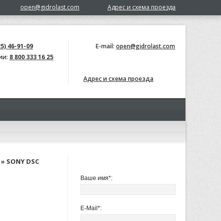
open@gidrolast.com
Адрес и схема проезда
5) 46-91-09
E-mail:
open@gidrolast.com
ии:
8 800 333 16 25
Адрес и схема проезда
» SONY DSC
ОБРАТНАЯ СВЯЗЬ
Ваше имя*:
E-Mail*: