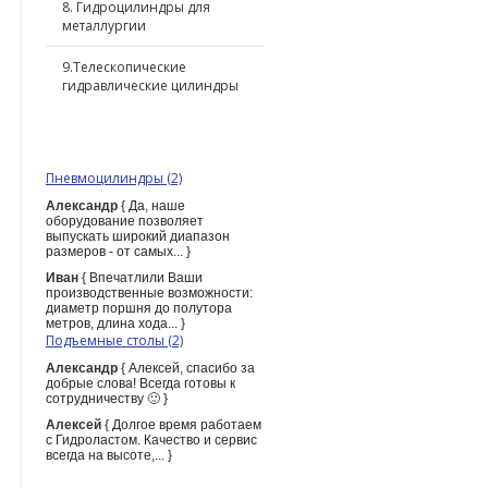
8. Гидроцилиндры для
металлургии
9.Телескопические
гидравлические цилиндры
ПОСЛЕДНИЕ КОММЕНТАРИИ
Пневмоцилиндры (2)
Александр
{ Да, наше
оборудование позволяет
выпускать широкий диапазон
размеров - от самых... }
Иван
{ Впечатлили Ваши
производственные возможности:
диаметр поршня до полутора
метров, длина хода... }
Подъемные столы (2)
Александр
{ Алексей, спасибо за
добрые слова! Всегда готовы к
сотрудничеству 🙂 }
Алексей
{ Долгое время работаем
с Гидроластом. Качество и сервис
всегда на высоте,... }