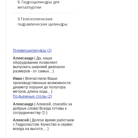
8. Гидроцилиндры для
металлургии
9.Телескопические
гидравлические цилиндры
ПОСЛЕДНИЕ КОММЕНТАРИИ
Пневмоцилиндры (2)
Александр
{ Да, наше
оборудование позволяет
выпускать широкий диапазон
размеров - от самых... }
Иван
{ Впечатлили Ваши
производственные возможности:
диаметр поршня до полутора
метров, длина хода... }
Подъемные столы (2)
Александр
{ Алексей, спасибо за
добрые слова! Всегда готовы к
сотрудничеству 🙂 }
Алексей
{ Долгое время работаем
с Гидроластом. Качество и сервис
всегда на высоте,... }