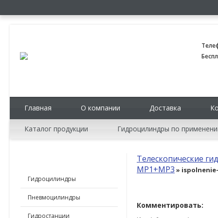
Теле
Беспл
Главная
О компании
Доставка
К
Каталог продукции
Гидроцилиндры по применен
Телескопические ги
КАТАЛОГ ПРОДУКЦИИ
MP1+MP3
» ispolneni
Гидроцилиндры
Пневмоцилиндры
Комментировать:
Гидростанции