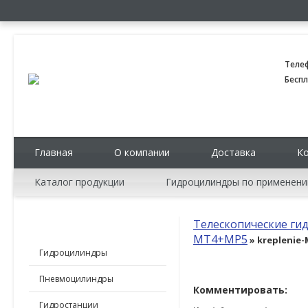
Теле
Беспл
Главная
О компании
Доставка
К
Каталог продукции
Гидроцилиндры по применен
Телескопические ги
КАТАЛОГ ПРОДУКЦИИ
MT4+MP5
» kreplenie
Гидроцилиндры
Пневмоцилиндры
Комментировать:
Гидростанции