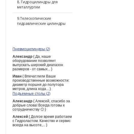
8. Гидроцилиндры для
металлургии
9.Телескопические
гидравлические цилиндры
ПОСЛЕДНИЕ КОММЕНТАРИИ
Пневмоцилиндры (2)
Александр
{ Да, наше
оборудование позволяет
выпускать широкий диапазон
размеров - от самых... }
Иван
{ Впечатлили Ваши
производственные возможности:
диаметр поршня до полутора
метров, длина хода... }
Подъемные столы (2)
Александр
{ Алексей, спасибо за
добрые слова! Всегда готовы к
сотрудничеству 🙂 }
Алексей
{ Долгое время работаем
с Гидроластом. Качество и сервис
всегда на высоте,... }