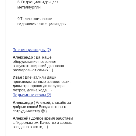
8. Гидроцилиндры для
металлургии
9.Телескопические
гидравлические цилиндры
ПОСЛЕДНИЕ КОММЕНТАРИИ
Пневмоцилиндры (2)
Александр
{ Да, наше
оборудование позволяет
выпускать широкий диапазон
размеров - от самых... }
Иван
{ Впечатлили Ваши
производственные возможности:
диаметр поршня до полутора
метров, длина хода... }
Подъемные столы (2)
Александр
{ Алексей, спасибо за
добрые слова! Всегда готовы к
сотрудничеству 🙂 }
Алексей
{ Долгое время работаем
с Гидроластом. Качество и сервис
всегда на высоте,... }