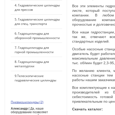
4. Гидравлические цилиндры
Все эти элементы гидр
для прессов
листе, который поступ
компании. В любом 
5. Гидравлические цилиндры
оборудование компа
для спец. транспорта
прочностью и долговечн
Все наши гидростанции
6. Гидроцилиндры для
так же, отвечают вс
оборонной промышленности
стандартных изделий.
7. Гидроцилиндры для
Особые насосные станци
горной промышленности
двигатель будет работат
максимальным давление
8. Гидроцилиндры для
тыс. об/мин будет 2,3-95
металлургии
По желанию клиента, м
насосные станции тем 
9.Телескопические
гидравлические цилиндры
работы нашим заказчика
Все комплектующие к н
производителей из 
ПОСЛЕДНИЕ КОММЕНТАРИИ
себестоимость готово
привлекательным по цен
Пневмоцилиндры (2)
Александр
{ Да, наше
Скачать каталог:
оборудование позволяет