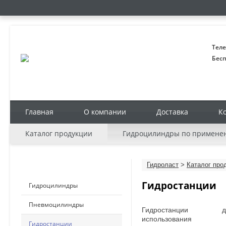
Теле
Бесп
Главная
О компании
Доставка
К
Каталог продукции
Гидроцилиндры по примене
КАТАЛОГ ПРОДУКЦИИ
Гидроласт
>
Каталог про
Гидростанции
Гидроцилиндры
Пневмоцилиндры
Гидростанции д
использования
Гидростанции