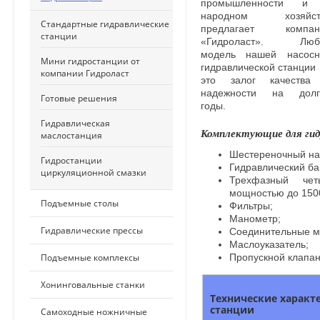
промышленности и
народном хозяйст
Стандартные гидравлические
предлагает компан
станции
«Гидроласт». Люб
модель нашей насосн
Мини гидростанции от
гидравлической станци
компании Гидроласт
это залог качества
надежности на долг
Готовые решения
годы.
Гидравлическая
Комплектующие для гид
маслостанция
Шестереночный на
Гидростанции
Гидравлический ба
циркуляционной смазки
Трехфазный чет
мощностью до 150
Подъемные столы
Фильтры;
Манометр;
Гидравлические прессы
Соединительные м
Маслоуказатель;
Подъемные комплексы
Пропускной клапан
Хонинговальные станки
Технические характ
станции
Самоходные ножничные