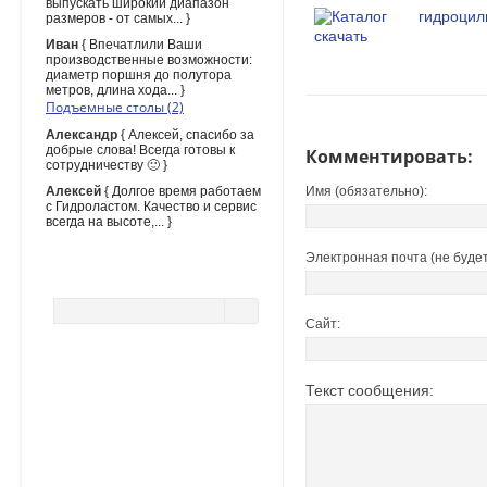
выпускать широкий диапазон
размеров - от самых... }
Иван
{ Впечатлили Ваши
производственные возможности:
диаметр поршня до полутора
метров, длина хода... }
Подъемные столы (2)
Александр
{ Алексей, спасибо за
добрые слова! Всегда готовы к
Комментировать:
сотрудничеству 🙂 }
Алексей
{ Долгое время работаем
Имя (обязательно):
с Гидроластом. Качество и сервис
всегда на высоте,... }
Электронная почта (не будет
ПОИСК ПО САЙТУ
Сайт:
Текст сообщения: