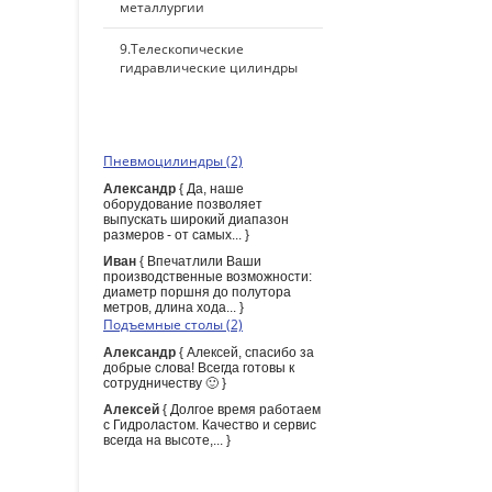
металлургии
9.Телескопические
гидравлические цилиндры
ПОСЛЕДНИЕ КОММЕНТАРИИ
Пневмоцилиндры (2)
Александр
{ Да, наше
оборудование позволяет
выпускать широкий диапазон
размеров - от самых... }
Иван
{ Впечатлили Ваши
производственные возможности:
диаметр поршня до полутора
метров, длина хода... }
Подъемные столы (2)
Александр
{ Алексей, спасибо за
добрые слова! Всегда готовы к
сотрудничеству 🙂 }
Алексей
{ Долгое время работаем
с Гидроластом. Качество и сервис
всегда на высоте,... }
ПОИСК ПО САЙТУ