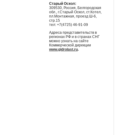
Старый Оскол:
309530, Россия, Белгородская
обл., г.Старый Оскол, ст.Котел,
пл.Монтажная, проезд Ш-6,
стр.15
тел: +7(4725) 46-91-09
Адреса представительств в
регионах РФ и в странах СНГ
можно узнать на сайте
Коммерческой дирекции
www.gidrolast.ru
.