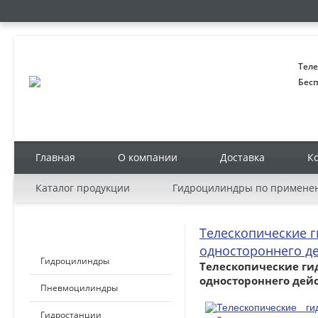
Теле
Бесп
Главная
О компании
Доставка
К
Каталог продукции
Гидроцилиндры по примене
Телескопические 
КАТАЛОГ ПРОДУКЦИИ
одностороннего д
Гидроцилиндры
Телескопические г
одностороннего дей
Пневмоцилиндры
Гидростанции