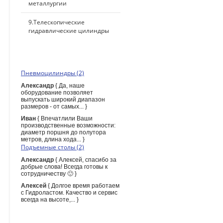
металлургии
9.Телескопические
гидравлические цилиндры
ПОСЛЕДНИЕ КОММЕНТАРИИ
Пневмоцилиндры (2)
Александр
{ Да, наше
оборудование позволяет
выпускать широкий диапазон
размеров - от самых... }
Иван
{ Впечатлили Ваши
производственные возможности:
диаметр поршня до полутора
метров, длина хода... }
Подъемные столы (2)
Александр
{ Алексей, спасибо за
добрые слова! Всегда готовы к
сотрудничеству 🙂 }
Алексей
{ Долгое время работаем
с Гидроластом. Качество и сервис
всегда на высоте,... }
ПОИСК ПО САЙТУ