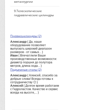
металлургии
9.Телескопические
гидравлические цилиндры
ПОСЛЕДНИЕ КОММЕНТАРИИ
Пневмоцилиндры (2)
Александр
{ Да, наше
оборудование позволяет
выпускать широкий диапазон
размеров - от самых... }
Иван
{ Впечатлили Ваши
производственные возможности:
диаметр поршня до полутора
метров, длина хода... }
Подъемные столы (2)
Александр
{ Алексей, спасибо за
добрые слова! Всегда готовы к
сотрудничеству 🙂 }
Алексей
{ Долгое время работаем
с Гидроластом. Качество и сервис
всегда на высоте,... }
ПОИСК ПО САЙТУ