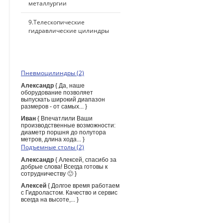
металлургии
9.Телескопические
гидравлические цилиндры
ПОСЛЕДНИЕ КОММЕНТАРИИ
Пневмоцилиндры (2)
Александр
{ Да, наше
оборудование позволяет
выпускать широкий диапазон
размеров - от самых... }
Иван
{ Впечатлили Ваши
производственные возможности:
диаметр поршня до полутора
метров, длина хода... }
Подъемные столы (2)
Александр
{ Алексей, спасибо за
добрые слова! Всегда готовы к
сотрудничеству 🙂 }
Алексей
{ Долгое время работаем
с Гидроластом. Качество и сервис
всегда на высоте,... }
ПОИСК ПО САЙТУ