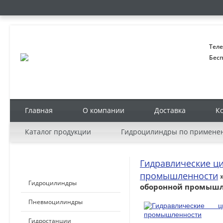
Теле
Бесп
Главная
О компании
Доставка
К
Каталог продукции
Гидроцилиндры по примене
Гидравлические ц
КАТАЛОГ ПРОДУКЦИИ
промышленности
»
Гидроцилиндры
оборонной промышл
Пневмоцилиндры
Гидростанции