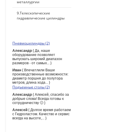
металлургии
9.Телескопические
гидравлические цилиндры
ПОСЛЕДНИЕ КОММЕНТАРИИ
Пневмоцилиндры (2)
Александр
{ Да, наше
оборудование позволяет
выпускать широкий диапазон
размеров - от самых... }
Иван
{ Впечатлили Ваши
производственные возможности:
диаметр поршня до полутора
метров, длина хода... }
Подъемные столы (2)
Александр
{ Алексей, спасибо за
добрые слова! Всегда готовы к
сотрудничеству 🙂 }
Алексей
{ Долгое время работаем
с Гидроластом. Качество и сервис
всегда на высоте,... }
ПОИСК ПО САЙТУ