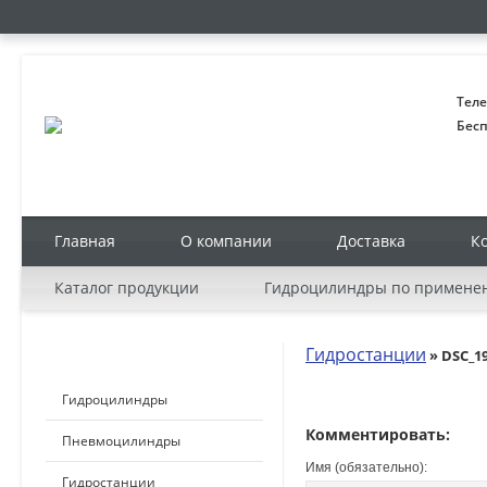
Теле
Бесп
Главная
О компании
Доставка
К
Каталог продукции
Гидроцилиндры по примене
Гидростанции
» DSC_1
КАТАЛОГ ПРОДУКЦИИ
Гидроцилиндры
Комментировать:
Пневмоцилиндры
Имя (обязательно):
Гидростанции