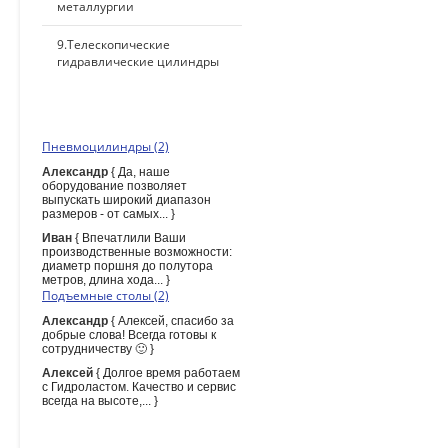
металлургии
9.Телескопические
гидравлические цилиндры
ПОСЛЕДНИЕ КОММЕНТАРИИ
Пневмоцилиндры (2)
Александр
{ Да, наше
оборудование позволяет
выпускать широкий диапазон
размеров - от самых... }
Иван
{ Впечатлили Ваши
производственные возможности:
диаметр поршня до полутора
метров, длина хода... }
Подъемные столы (2)
Александр
{ Алексей, спасибо за
добрые слова! Всегда готовы к
сотрудничеству 🙂 }
Алексей
{ Долгое время работаем
с Гидроластом. Качество и сервис
всегда на высоте,... }
ПОИСК ПО САЙТУ