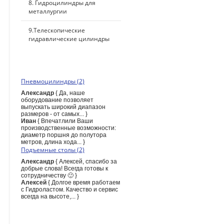
8. Гидроцилиндры для
металлургии
9.Телескопические
гидравлические цилиндры
ПОСЛЕДНИЕ КОММЕНТАРИИ
Пневмоцилиндры (2)
Александр
{ Да, наше
оборудование позволяет
выпускать широкий диапазон
размеров - от самых... }
Иван
{ Впечатлили Ваши
производственные возможности:
диаметр поршня до полутора
метров, длина хода... }
Подъемные столы (2)
Александр
{ Алексей, спасибо за
добрые слова! Всегда готовы к
сотрудничеству 🙂 }
Алексей
{ Долгое время работаем
с Гидроластом. Качество и сервис
всегда на высоте,... }
ПОИСК ПО САЙТУ