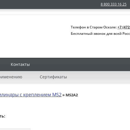
8 800 333 16 25
Телефон в Старом Осколе:
+7 (472
Бесплатный звонок для всей Рос
Контакты
применению
Сертификаты
линдры с креплением MS2
» MS2A2
ть: