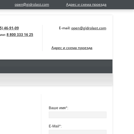
open@gidrolast.com
Адрес и схема проезда
5) 46-91-09
E-mail:
open@gidrolast.com
сии:
8 800 333 16 25
Адрес и схема проезда
ОБРАТНАЯ СВЯЗЬ
Ваше имя*:
E-Mail*: