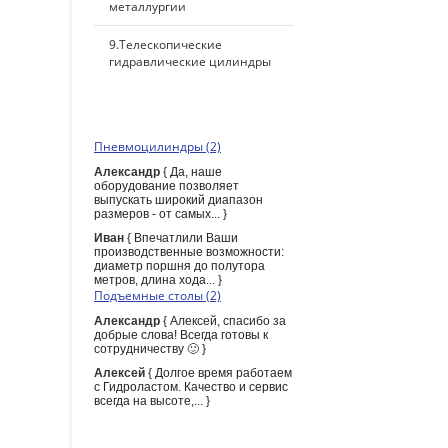
металлургии
9.Телескопические
гидравлические цилиндры
ПОСЛЕДНИЕ КОММЕНТАРИИ
Пневмоцилиндры (2)
Александр
{ Да, наше
оборудование позволяет
выпускать широкий диапазон
размеров - от самых... }
Иван
{ Впечатлили Ваши
производственные возможности:
диаметр поршня до полутора
метров, длина хода... }
Подъемные столы (2)
Александр
{ Алексей, спасибо за
добрые слова! Всегда готовы к
сотрудничеству 🙂 }
Алексей
{ Долгое время работаем
с Гидроластом. Качество и сервис
всегда на высоте,... }
ПОИСК ПО САЙТУ