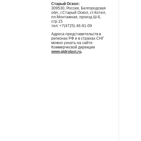
Старый Оскол:
309530, Россия, Белгородская
обл., г.Старый Оскол, ст.Котел,
пл.Монтажная, проезд Ш-6,
стр.15
тел: +7(4725) 46-91-09
Адреса представительств в
регионах РФ и в странах СНГ
можно узнать на сайте
Коммерческой дирекции
www.gidrolast.ru
.