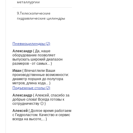
металлургии
9.Телескопические
гидравлические цилиндры
ПОСЛЕДНИЕ КОММЕНТАРИИ
Пневмоцилиндры (2)
Александр
{ Да, наше
оборудование позволяет
выпускать широкий диапазон
размеров - от самых... }
Иван
{ Впечатлили Ваши
производственные возможности:
диаметр поршня до полутора
метров, длина хода... }
Подъемные столы (2)
Александр
{ Алексей, спасибо за
добрые слова! Всегда готовы к
сотрудничеству 🙂 }
Алексей
{ Долгое время работаем
с Гидроластом. Качество и сервис
всегда на высоте,... }
ПОИСК ПО САЙТУ