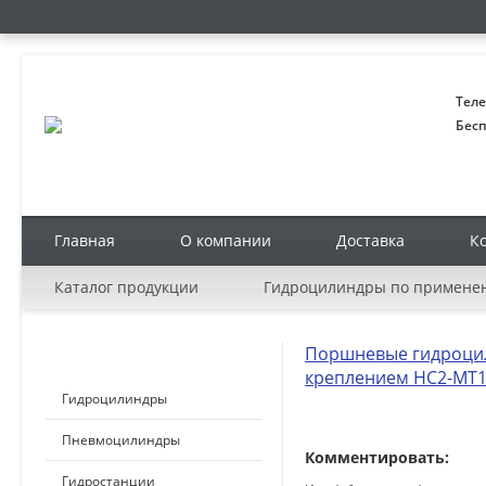
Теле
Бесп
Главная
О компании
Доставка
К
Каталог продукции
Гидроцилиндры по примене
Поршневые гидроцил
КАТАЛОГ ПРОДУКЦИИ
креплением HC2-MT
Гидроцилиндры
Пневмоцилиндры
Комментировать:
Гидростанции