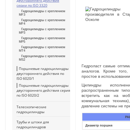
двустороннего действия
серии по ISO 3320
Гидроцилиндры с креплением
MF3
Гидроцилиндры с креплением
MF4
Гидроцилиндры с креплением
MP3
Гидроцилиндры с креплением
MP5
Гидроцилиндры с креплением
MT4
Гидроцилиндры с креплением
MS2
Гидроласт самые оптима
Поршневые гидроцилиндры
аналогов. Кроме того,
двустороннего действия по
простое в использовании
ISO 6020/1
Поршневые гидроцилиндры
Цилиндры исполн
двустороннего действия серия
распространенным тип
по ISO 6020/2
встретить как на моби
коммунальная техника)
давление системы не пр
Телескопические
гидроцилиндры
РА
Трубы и штоки для
Диаметр поршня
гидроцилиндров