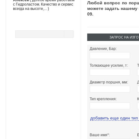
Алексей
{ Долгое время работаем
Любой вопрос по пор
с Гидроластом. Качество и сервис
можете задать нашему 
всегда на высоте,... }
09.
ПОИСК ПО САЙТУ
ЗАПРОС НА ИЗГ
Давление, Бар:
Толкающее усилие, т:
Т
Диаметр поршня, мм:
Тип крепления:
добавить еще один тип
Ваше имя*:
E