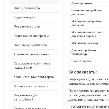
Диаметр штока
Пневмоцилиндры
Номинальное рабочее
давление
Гидростанции
Максимальное рабочее
давление
Подъемные столы
Максимальная скорость
Гидравлические прессы
движения поршня
Максимальный ход
Подъемные комплексы
Диапазон рабочих
Хонинговальные станки
температур
Чистота масла
Самоходные ножничные
подъёмники
Как заказать:
Уравнительные платформы
Гидроцилиндры изгота
вариантах, а также име
Автомобильные лифты
По желанию заказчика 
Подъемники для
по индивидуальным чер
автомобилей
дополнительными компл
ГАБАРИТНЫЕ И МОНТ
Грузовые подъёмники