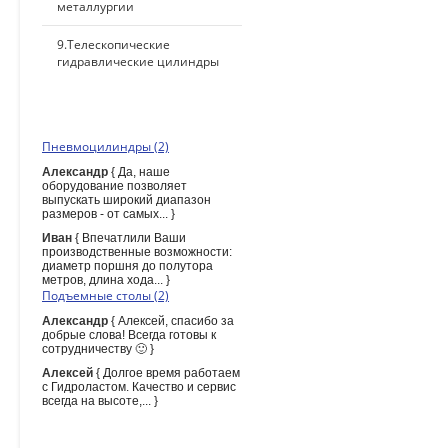
металлургии
9.Телескопические
гидравлические цилиндры
ПОСЛЕДНИЕ КОММЕНТАРИИ
Пневмоцилиндры (2)
Александр
{ Да, наше
оборудование позволяет
выпускать широкий диапазон
размеров - от самых... }
Иван
{ Впечатлили Ваши
производственные возможности:
диаметр поршня до полутора
метров, длина хода... }
Подъемные столы (2)
Александр
{ Алексей, спасибо за
добрые слова! Всегда готовы к
сотрудничеству 🙂 }
Алексей
{ Долгое время работаем
с Гидроластом. Качество и сервис
всегда на высоте,... }
ПОИСК ПО САЙТУ