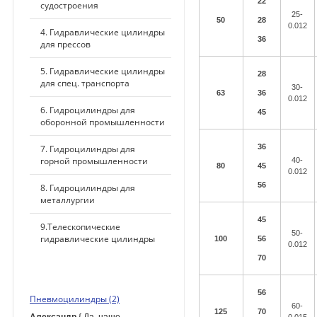
22
судостроения
25-
50
28
0.012
4. Гидравлические цилиндры
36
для прессов
5. Гидравлические цилиндры
28
для спец. транспорта
30-
63
36
0.012
6. Гидроцилиндры для
45
оборонной промышленности
36
7. Гидроцилиндры для
горной промышленности
40-
80
45
0.012
56
8. Гидроцилиндры для
металлургии
45
9.Телескопические
50-
гидравлические цилиндры
100
56
0.012
70
ПОСЛЕДНИЕ КОММЕНТАРИИ
56
Пневмоцилиндры (2)
60-
125
70