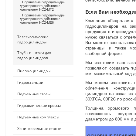
сельскохозяйственной т
Поршневые гидроцилиндры
двустороннего действия с
креплением HC2-MT2
Если Вам необход
Поршневые гидроцилиндры
двустороннего действия с
Компания «Гидроласт» 
креплением HC2-ME6
гидроцилиндров на за
продукция с индивидуа
Телескопические
нужно связаться с отде
гидроцилиндры
Вы можете воспользоват
страницы, и также мо
Трубы и штоки для
свободной форме.
гидроцилиндров
Мы изготовим ваш зака
позволяют создавать ги
Пневмоцилиндры
мм, максимальный ход д
Гидростанции
Мы можем изготовить 
облегчения конструк
Подъемные столы
цилиндров на заказ из 
30ХГСА, 09Г2С по росси
Гидравлические прессы
Толщина хромового п
возможность внутре
Подъемные комплексы
диаметром до 800 мм и 
Хонинговальные станки
ОСНОВНЫЕ ГАБАРИТН