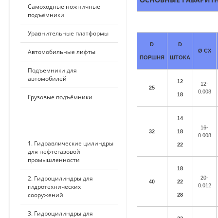
Самоходные ножничные
подъёмники
Уравнительные платформы
D
D
Автомобильные лифты
Ø CX
ПОРШНЯ
ШТОКА
Подъемники для
автомобилей
12
12-
25
0.008
18
Грузовые подъёмники
14
ПО ПРИМЕНЕНИЮ
16-
32
18
0.008
1. Гидравлические цилиндры
22
для нефтегазовой
промышленности
18
2. Гидроцилиндры для
20-
40
22
гидротехнических
0.012
сооружений
28
3. Гидроцилиндры для