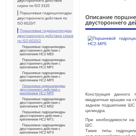
двустороннего действия
серии по ISO 3320
Поршневые гидроцилиндры
Описание поршне
двустороннего действия по
двустороннего де
ISO 6020/1
Поршневые гидроцилиндры
двустороннего действия серия
по ISO 6020/2
Поршневые гидроцилиндры
двустороннего действия с
креплением HC2-ME5
Поршневые гидроцилиндры
двустороннего действия с
креплением HC2-MP1
Поршневые гидроцилиндры
двустороннего действия с
креплением HC2-MP3
Поршневые гидроцилиндры
двустороннего действия с
креплением HC2-MP5
Конструкция данного т
Поршневые гидроцилиндры
квадратные крышки на с
двустороннего действия с
заднем подшипнике ШС 
креплением HC2-MS2
цилиндра.
Поршневые гидроцилиндры
двухстороннего действия с
креплением HC2-MT1
При необходимости на 
ШС.
Поршневые гидроцилиндры
двустороннего действия с
Такие типы гидроцил
креплением HC2-MT4