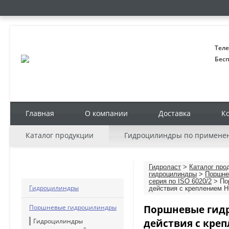
Теле
Бесп
Главная
О компании
Доставка
К
Каталог продукции
Гидроцилиндры по примене
КАТАЛОГ ПРОДУКЦИИ
Гидроласт
>
Каталог про
гидроцилиндры
>
Поршне
серия по ISO 6020/2
> По
Гидроцилиндры
действия с креплением 
Поршневые гид
Поршневые гидроцилиндры
действия с кре
Гидроцилиндры