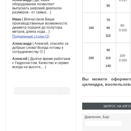
Александр
{ Да, наше
0.015
оборудование позволяет
90
выпускать широкий диапазон
размеров - от самых... }
Иван
{ Впечатлили Ваши
70
производственные возможности:
80-
диаметр поршня до полутора
160
90
0.015
метров, длина хода... }
Подъемные столы (2)
110
Александр
{ Алексей, спасибо за
добрые слова! Всегда готовы к
90
сотрудничеству 🙂 }
100-
200
110
Алексей
{ Долгое время работаем
0.020
с Гидроластом. Качество и сервис
140
всегда на высоте,... }
Вы можете оформить
ПОИСК ПО САЙТУ
цилиндра, воспользов
ЗАПРОС НА ИЗГ
Давление, Бар: