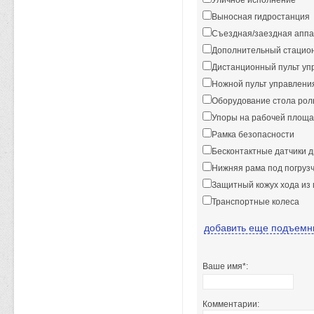
Уличное исполнение
Выносная гидростанция
Съездная/заездная апп
Дополнительный стацио
Дистанционный пульт уп
Ножной пульт управлени
Оборудование стола рол
Упоры на рабочей площа
Рамка безопасности
Бесконтактные датчики 
Нижняя рама под погруз
Защитный кожух хода из
Транспортные колеса
добавить еще подъемн
Ваше имя*:
Комментарии: