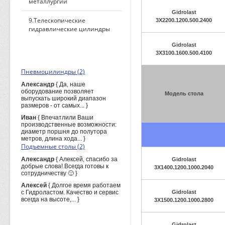
металлургии
Gidrolast
9.Телескопические
3X2200.1200.500.2400
гидравлические цилиндры
Gidrolast
3X3100.1600.500.4100
ПОСЛЕДНИЕ КОММЕНТАРИИ
Пневмоцилиндры (2)
Александр
{ Да, наше
оборудование позволяет
Модель стола
выпускать широкий диапазон
размеров - от самых... }
Иван
{ Впечатлили Ваши
производственные возможности:
диаметр поршня до полутора
метров, длина хода... }
Подъемные столы (2)
Александр
{ Алексей, спасибо за
Gidrolast
добрые слова! Всегда готовы к
3X1400.1200.1000.2040
сотрудничеству 🙂 }
Алексей
{ Долгое время работаем
с Гидроластом. Качество и сервис
Gidrolast
всегда на высоте,... }
3X1500.1200.1000.2800
ПОИСК ПО САЙТУ
Gidrolast