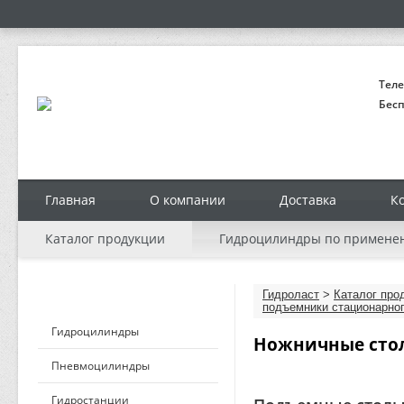
Теле
Бесп
Главная
О компании
Доставка
К
Каталог продукции
Гидроцилиндры по примене
КАТАЛОГ ПРОДУКЦИИ
Гидроласт
>
Каталог про
подъемники стационарног
Гидроцилиндры
Ножничные стол
Пневмоцилиндры
Гидростанции